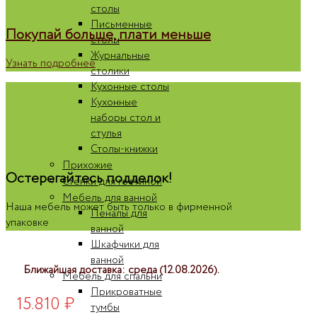
столы
Письменные
Покупай больше, плати меньше
столы
Журнальные
Узнать подробнее
столики
Кухонные столы
Кухонные
наборы стол и
стулья
Столы-книжки
Прихожие
Остерегайтесь подделок!
Стенки для гостиной
Мебель для ванной
Наша мебель может быть только в фирменной
Пеналы для
упаковке
ванной
Шкафчики для
ванной
Ближайшая доставка: среда (12.08.2026).
Мебель для спальни
Прикроватные
15.810
₽
тумбы