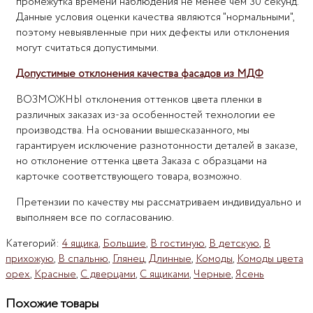
промежутка времени наблюдения не менее чем 30 секунд.
Данные условия оценки качества являются "нормальными",
поэтому невыявленные при них дефекты или отклонения
могут считаться допустимыми.
Допустимые отклонения качества фасадов из МДФ
ВОЗМОЖНЫ отклонения оттенков цвета пленки в
различных заказах из-за особенностей технологии ее
производства. На основании вышесказанного, мы
гарантируем исключение разнотонности деталей в заказе,
но отклонение оттенка цвета Заказа с образцами на
карточке соответствующего товара, возможно.
Претензии по качеству мы рассматриваем индивидуально и
выполняем все по согласованию.
Категорий:
4 ящика
,
Большие
,
В гостиную
,
В детскую
,
В
прихожую
,
В спальню
,
Глянец
,
Длинные
,
Комоды
,
Комоды цвета
орех
,
Красные
,
С дверцами
,
С ящиками
,
Черные
,
Ясень
Похожие товары