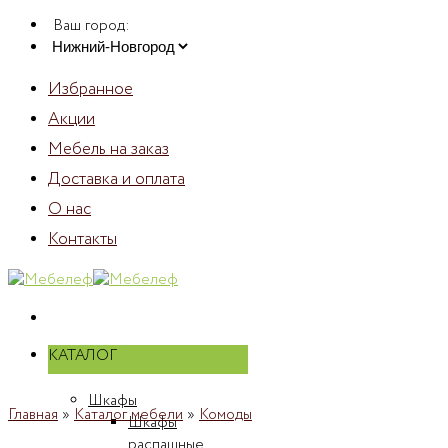
Skip
Ваш город:
to
content
Избранное
Акции
Мебель на заказ
Доставка и оплата
О нас
Контакты
КАТАЛОГ
Шкафы
Главная
»
Каталог мебели
»
Комоды
Шкафы
распашные