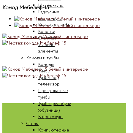
Шкафы-купе
Комод Мебелеф-15
Радиусные
шкафы-купе
Книжные шкафы
Колонки
Стеллажи
Угловые
элементы
Комоды и тумбы
Комоды
Тумбы
Тумбы под
телевизор
Прикроватные
тумбы
Тумбы для обуви
(обувницы)
В прихожую
Столы
Компьютерные