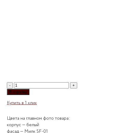
Количество
товара
В корзину
Комод
Купить в 1 клик
Мебелеф-15
Цвета на главном фото товара:
корпус — белый
фасад — Милк SF-01