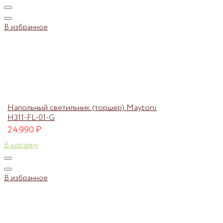
В избранное
Напольный светильник (торшер) Maytoni
H311-FL-01-G
24.990
₽
В корзину
В избранное