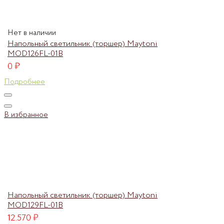
Нет в наличии
Напольный светильник (торшер) Maytoni
MOD126FL-01B
0
₽
Подробнее
В избранное
Напольный светильник (торшер) Maytoni
MOD129FL-01B
12.570
₽