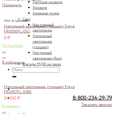
Детские кровати
Применить
Кровати
Книжные полки
Свет
Нет в наличии
Настольный
Напольный светильник (торшер) Freya
светильник
FR1006FL-01G
Напольный
0
₽
светильник
Подробнее
(торшер)
Настенный
светильник (бра)
В избранное
Фасады МДФ на заказ
Искать:
Напольный светильник (торшер) Freya
FR1007FL-01BS
8-800-234-29-79
24.100
₽
Заказать звонок
В корзину