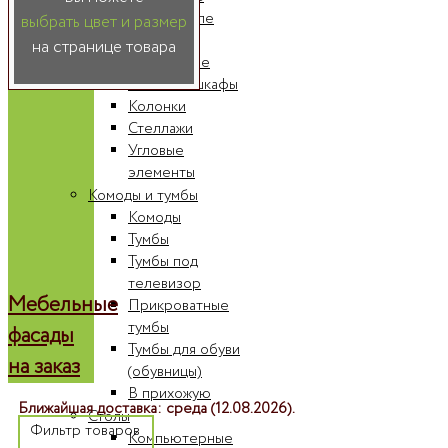
Шкафы-купе
выбрать цвет и размер
Радиусные
на странице товара
шкафы-купе
Книжные шкафы
Колонки
Стеллажи
Угловые
элементы
Комоды и тумбы
Комоды
Тумбы
Тумбы под
телевизор
Мебельные
Прикроватные
тумбы
фасады
Тумбы для обуви
на заказ
(обувницы)
В прихожую
Ближайшая доставка: среда (12.08.2026).
Столы
Фильтр товаров
Компьютерные