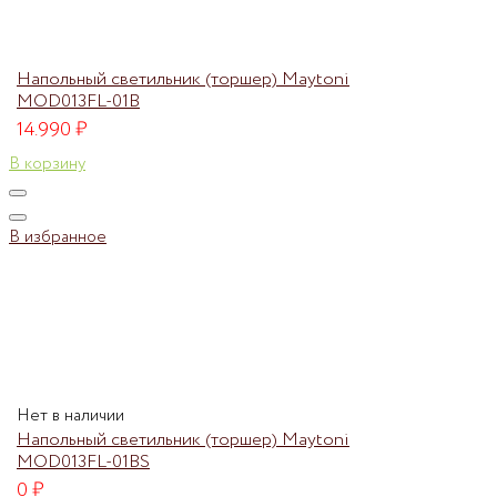
Напольный светильник (торшер) Maytoni
MOD013FL-01B
14.990
₽
В корзину
В избранное
Нет в наличии
Напольный светильник (торшер) Maytoni
MOD013FL-01BS
0
₽