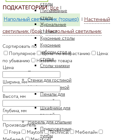
столы
ПОДКАТЕГОРИИ:
Все
|
Письменные
столы
Напольный светильник (торшер)
Настенный
|
Журнальные
светильник (бра)
Настольный светильник
|
столики
Кухонные столы
Кухонные
Сортировать по
наборы стол и
Популярное
Цена: по возрастанию
Цена:
стулья
по убыванию
Название товара
Столы-книжки
Цена
Прихожие
Стенки для гостиной
Ширина, мм
Мебель для ванной
Пеналы для
Высота, мм
ванной
Шкафчики для
Глубина, мм
ванной
Мебель для спальни
Производитель
Прикроватные
Freya
Maytoni
Technical
Мебелайн
тумбы
Мебелеф
МегаKraft