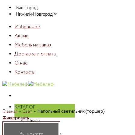
Skip
Ваш город:
to
content
Избранное
Акции
Мебель на заказ
Доставка и оплата
О нас
Контакты
КАТАЛОГ
Главная
»
Свет
»
Напольный светильник (торшер)
Фильтровать
Шкафы
Шкафы
Вы можете
распашные