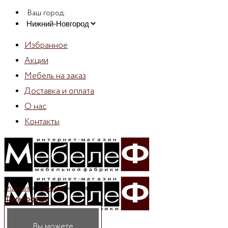
Skip
Ваш город:
to
content
Избранное
Акции
Мебель на заказ
Доставка и оплата
О нас
Контакты
Главная
»
Комоды
»
Ясень
Фильтровать
Вы можете