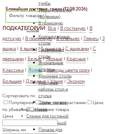
тумбы
Ближайшая доставка: среда (12.08.2026).
Тумбы для обуви
Фильтр товаров
(обувницы)
В прихожую
ПОДКАТЕГОРИИ:
Все
В гостиную
В
|
|
Столы
Компьютерные
детскую
В прихожую
В спальню
Глянец
3
|
|
|
|
столы
ящика
4 ящика
5 ящиков
С ящиками
С
|
|
|
|
Письменные
столы
дверцами
Белые
Черные
Красные
|
|
|
|
Журнальные
столики
Классика
Ясень
Комоды цвета орех
|
|
|
Кухонные столы
Большие
Длинные
Узкие
Эконом
|
|
|
Кухонные
наборы стол и
Сортировать по
стулья
Столы-книжки
Популярное
Цена: по возрастанию
Цена:
Прихожие
по убыванию
Название товара
Цена
Стенки для гостиной
Мебель для ванной
Пеналы для
Ширина, мм