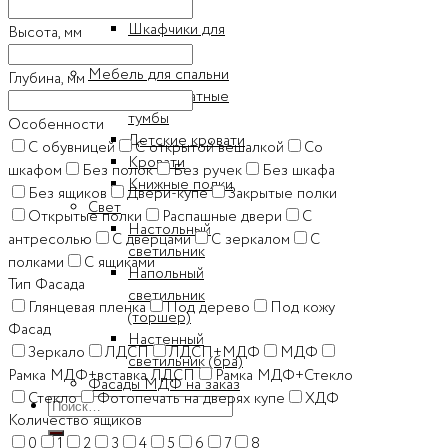
ванной
Шкафчики для
Высота, мм
ванной
Мебель для спальни
Глубина, мм
Прикроватные
тумбы
Особенности
Детские кровати
C обувницей
C открытой вешалкой
Cо
Кровати
шкафом
Без полок
Без ручек
Без шкафа
Книжные полки
Без ящиков
Двери-купе
Закрытые полки
Свет
Открытые полки
Распашные двери
С
Настольный
антресолью
С дверцами
С зеркалом
С
светильник
полками
С ящиками
Напольный
Тип Фасада
светильник
Глянцевая пленка
Под дерево
Под кожу
(торшер)
Фасад
Настенный
Зеркало
ЛДСП
ЛДСП+МДФ
МДФ
светильник (бра)
Рамка МДФ+вставка ЛДСП
Рамка МДФ+Стекло
Фасады МДФ на заказ
Стекло
Фотопечать на дверях купе
ХДФ
Искать:
Количество ящиков
0
1
2
3
4
5
6
7
8