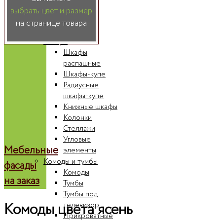
выбрать цвет и размер
КАТАЛОГ
на странице товара
Шкафы
Шкафы
распашные
Шкафы-купе
Радиусные
шкафы-купе
Книжные шкафы
Колонки
Стеллажи
Угловые
Мебельные
элементы
Комоды и тумбы
фасады
Комоды
на заказ
Тумбы
Тумбы под
Комоды цвета ясень
телевизор
Прикроватные