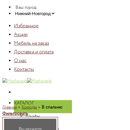
Skip
Ваш город:
to
content
Избранное
Акции
Мебель на заказ
Доставка и оплата
О нас
Контакты
КАТАЛОГ
Главная
»
Комоды
»
В спальню
Фильтровать
Шкафы
Шкафы
Вы можете
распашные