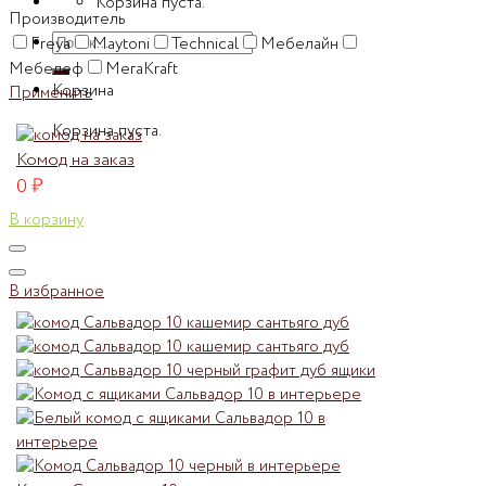
Корзина пуста.
Производитель
Искать:
Freya
Maytoni
Technical
Мебелайн
Мебелеф
МегаKraft
Корзина
Применить
Корзина пуста.
Комод на заказ
0
₽
В корзину
В избранное