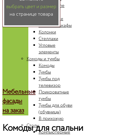
Шкафы-купе
выбрать цвет и размер
Радиусные
на странице товара
шкафы-купе
Книжные шкафы
Колонки
Стеллажи
Угловые
элементы
Комоды и тумбы
Комоды
Тумбы
Тумбы под
телевизор
Мебельные
Прикроватные
тумбы
фасады
Тумбы для обуви
на заказ
(обувницы)
В прихожую
Комоды для спальни
Столы
Компьютерные