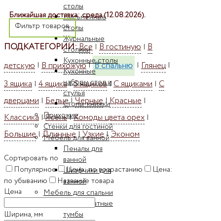
столы
Ближайшая доставка: среда (12.08.2026).
Письменные
Фильтр товаров
столы
Журнальные
ПОДКАТЕГОРИИ:
Все
В гостиную
В
|
|
столики
Кухонные столы
детскую
В прихожую
В спальню
Глянец
|
|
|
|
Кухонные
наборы стол и
3 ящика
4 ящика
5 ящиков
С ящиками
С
|
|
|
|
стулья
дверцами
Белые
Черные
Красные
|
|
|
|
Столы-книжки
Прихожие
Классика
Ясень
Комоды цвета орех
|
|
|
Стенки для гостиной
Большие
Длинные
Узкие
Эконом
|
|
|
Мебель для ванной
Пеналы для
Сортировать по
ванной
Популярное
Цена: по возрастанию
Цена:
Шкафчики для
по убыванию
Название товара
ванной
Цена
Мебель для спальни
Прикроватные
Ширина, мм
тумбы