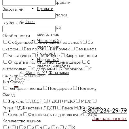
Детские кровати
Кровати
Высота, мм
Книжные полки
Свет
Глубина, мм
Настольный
светильник
Особенности
Напольный
C обувницей
C открытой вешалкой
Cо
светильник
шкафом
Без полок
Без ручек
Без шкафа
(торшер)
Без ящиков
Двери-купе
Закрытые полки
Настенный
Открытые полки
Распашные двери
С
светильник (бра)
антресолью
С дверцами
С зеркалом
С
Фасады МДФ на заказ
полками
С ящиками
Искать:
Тип Фасада
Глянцевая пленка
Под дерево
Под кожу
Фасад
Зеркало
ЛДСП
ЛДСП+МДФ
МДФ
Рамка МДФ+вставка ЛДСП
Рамка МДФ+Стекло
8-800-234-29-79
Стекло
Фотопечать на дверях купе
ХДФ
Заказать звонок
Количество ящиков
0
1
2
3
4
5
6
7
8