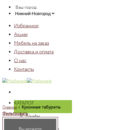
Skip
Ваш город:
to
content
Избранное
Акции
Мебель на заказ
Доставка и оплата
О нас
Контакты
КАТАЛОГ
Главная
»
Кухонные табуреты
Фильтровать
Шкафы
Шкафы
Вы можете
распашные