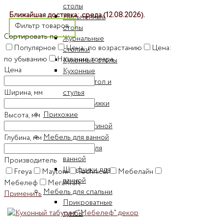
столы
Ближайшая доставка: среда (12.08.2026).
Письменные
Фильтр товаров
столы
Сортировать по
Журнальные
Популярное
Цена: по возрастанию
Цена:
столики
по убыванию
Название товара
Кухонные столы
Цена
Кухонные
наборы стол и
стулья
Ширина, мм
Столы-книжки
Прихожие
Высота, мм
Стенки для гостиной
Мебель для ванной
Глубина, мм
Пеналы для
ванной
Производитель
Шкафчики для
Freya
Maytoni
Technical
Мебелайн
ванной
Мебелеф
МегаKraft
Мебель для спальни
Применить
Прикроватные
тумбы