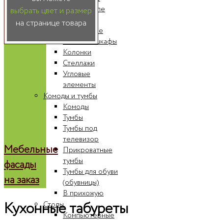
Шкафы-купе
выбрать цвет и размер
Радиусные
на странице товара
шкафы-купе
Книжные шкафы
Колонки
Стеллажи
Угловые
элементы
Комоды и тумбы
Комоды
Тумбы
Тумбы под
телевизор
Мебельные
Прикроватные
тумбы
фасады
Тумбы для обуви
на заказ
(обувницы)
В прихожую
Кухонные табуреты
Столы
Компьютерные