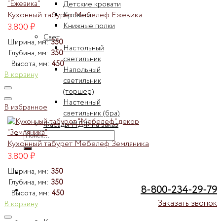
Детские кровати
Кухонный табурет Мебелеф Ежевика
Кровати
Книжные полки
3.800
₽
Свет
Ширина, мм:
350
Настольный
Глубина, мм:
350
светильник
Высота, мм:
450
Напольный
В корзину
светильник
(торшер)
Настенный
В избранное
светильник (бра)
Фасады МДФ на заказ
Искать:
Кухонный табурет Мебелеф Земляника
3.800
₽
Ширина, мм:
350
Глубина, мм:
350
8-800-234-29-79
Высота, мм:
450
Заказать звонок
В корзину